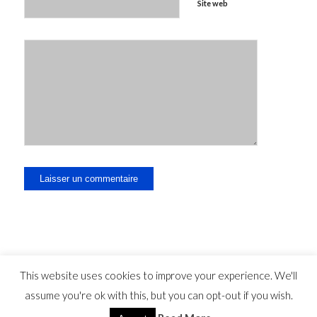
Site web
This website uses cookies to improve your experience. We'll
Divulgation juridique - Contact - Responsabilité -
-
Déclaration
assume you're ok with this, but you can opt-out if you wish.
de confidentialité
© Copyright - travelguide.barcelona 2014 -