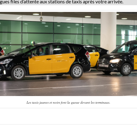
ues files d’attente aux stations de taxis après votre arrivée.
Les taxis jaunes et noirs font la queue devant les terminaux.