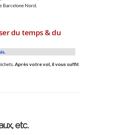
 de Barcelone Nord.
miser du temps & du
is.
uichets.
Après votre vol, il vous suffit
ux, etc.