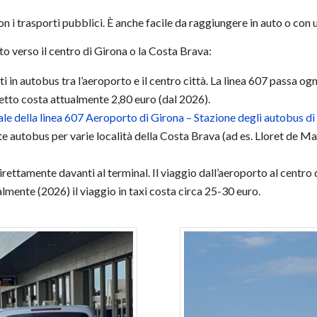
n i trasporti pubblici. È anche facile da raggiungere in auto o con 
o verso il centro di Girona o la Costa Brava:
 in autobus tra l’aeroporto e il centro città. La linea 607 passa ogn
lietto costa attualmente 2,80 euro (dal 2026).
uale della linea 607 Aeroporto di Girona – Stazione degli autobus di
autobus per varie località della Costa Brava (ad es. Lloret de Mar
irettamente davanti al terminal. Il viaggio dall’aeroporto al centro 
almente (2026) il viaggio in taxi costa circa 25-30 euro.