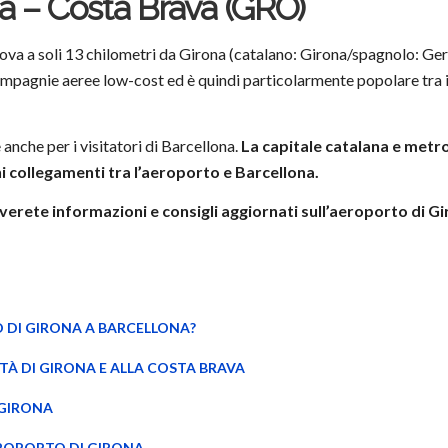
a – Costa Brava (GRO)
va a soli 13 chilometri da Girona (catalano: Girona/spagnolo: Gero
mpagnie aeree low-cost ed è quindi particolarmente popolare tra i t
anche per i visitatori di Barcellona.
La capitale catalana e metrop
ni collegamenti tra l’aeroporto e Barcellona.
erete informazioni e consigli aggiornati sull’aeroporto di Gi
O DI GIRONA A BARCELLONA?
TÀ DI GIRONA E ALLA COSTA BRAVA
 GIRONA
EROPORTO DI GIRONA