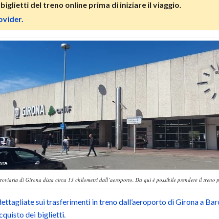
iglietti del treno online prima di iniziare il viaggio.
ovider.
rroviaria di Girona dista circa 13 chilometri dall’aeroporto. Da qui è possibile prendere il treno 
ttagliate sui trasferimenti in treno dall’aeroporto di Girona a Barc
acquisto dei biglietti.